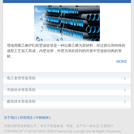
埋地用聚乙烯(PE)双壁波纹管是一种以聚乙烯为原材料，经过挤出和特殊的
成型工艺加工而成，内壁光滑，外壁为等距排列的环形中空波纹结构的管
材。
MORE
电工套管管道系统
市政给水管道系统
建筑排水管道系统
关于我们
|
经营理念
|
中财精神
|
河南河财管道有限公司｜专注于管道集成、研发、生产为一体企业 百度统计
COPYRIGHT © HCGD 2015-2025 Powered by zchcgd.com All Rights Reserved.