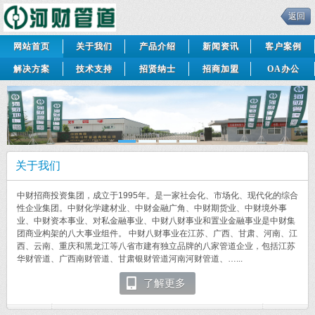
返回
网站首页
关于我们
产品介绍
新闻资讯
客户案例
解决方案
技术支持
招贤纳士
招商加盟
OA办公
关于我们
中财招商投资集团，成立于1995年。是一家社会化、市场化、现代化的综合
性企业集团。中财化学建材业、中财金融广角、中财期货业、中财境外事
业、中财资本事业、对私金融事业、中财八财事业和置业金融事业是中财集
团商业构架的八大事业组件。 中财八财事业在江苏、广西、甘肃、河南、江
西、云南、重庆和黑龙江等八省市建有独立品牌的八家管道企业，包括江苏
华财管道、广西南财管道、甘肃银财管道河南河财管道、…...
了解更多